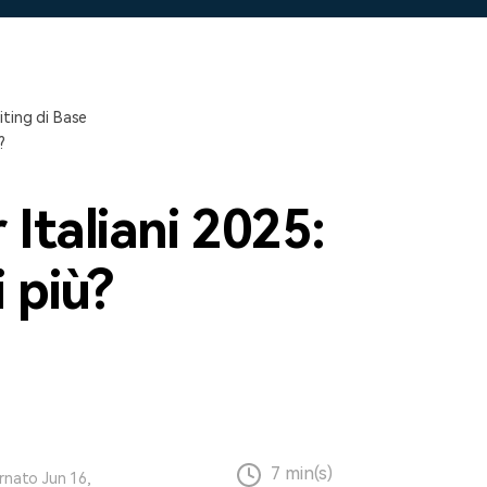
Scopri tutte le funzionalità >
Free Download
Download Gratuito
iting di Base
?
Italiani 2025:
 più?
7 min(s)
rnato Jun 16,