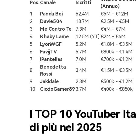
Pos.
Canale
Iscritti
(Annuo)
1
Panda Boi
62.4M
€6M - €12M
2
Davie504
13.7M
€2.5M - €5M
3
Me Contro Te
7.3M
€4M - €7M
4
Khaby Lame
12.5M (YT)
€2M - €4M
5
LyonWGF
5.2M
€1.8M - €3.5M
6
FavijTV
6.7M
€800k - €1.4M
7
iPantellas
7.0M
€700k - €1.2M
Benedetta
8
3.4M
€1.5M - €3.5M
Rossi
9
Jakidale
2.3M
€500k - €1.2M
10
CiccioGamer89
3.7M
€400k - €850k
I TOP 10 YouTuber Ita
di più nel 2025