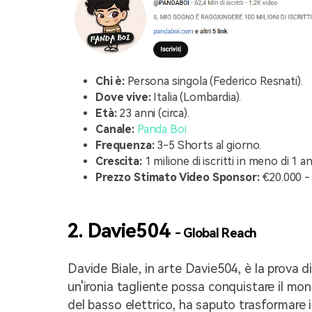
Chi è:
Persona singola (Federico Resnati).
Dove vive:
Italia (Lombardia).
Età:
23 anni (circa).
Canale:
Panda Boi
Frequenza:
3-5 Shorts al giorno.
Crescita:
1 milione di iscritti in meno di 1 a
Prezzo Stimato Video Sponsor:
€20.000 -
2. Davie504
- Global Reach
Davide Biale, in arte Davie504, è la prova d
un'ironia tagliente possa conquistare il mo
del basso elettrico, ha saputo trasformare 