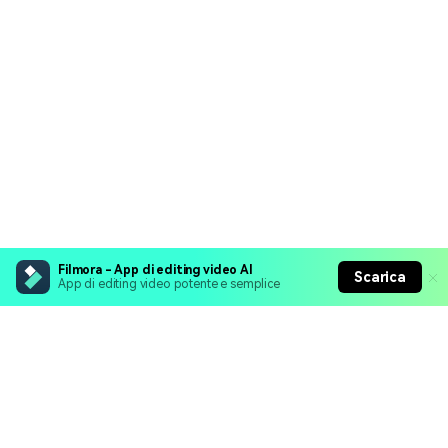
Filmora - App di editing video AI
Scarica
App di editing video potente e semplice
Prodotti Popolari
Wondershare