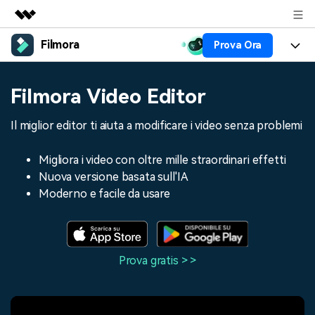
Filmora
Prova Ora
Prodotti in evidenza
Creatività digitale AIGC
Prodotti
Business
Filmora Video Editor
Utilità
Panoramica
Piattaforme
AI
Chi siamo
Il miglior editor ti aiuta a modificare i video senza problemi
Soluzione
Funzioni
Video/Immagine
Soluzioni
Sala stampa
Migliora i video con oltre mille straordinari effetti
Risorse
Nuova versione basata sull'IA
Audio
Chi
Risorse
Negozio
Moderno e facile da usare
Testo
Creare
Tip per Editing
Centro Aiuto
Supporto
Tip per Live-Streaming
Prova gratis > >
NEGOZIO
Accedi
Tip per Screen Recorder
Contattaci
Storie dei clienti
Siamo qui per aiutarti
Scopri come i nostri clienti
Diversi Editor Video
raggiungono il successo