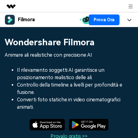
Filmora
Prova Ora
Prodotti in evidenza
Creatività digitale AIGC
Prodotti
Business
Wondershare Filmora
Utilità
Panoramica
Piattaforme
AI
Chi siamo
Animare ali realistiche con precisione AI
Soluzione
Funzioni
Video/Immagine
Soluzioni
Sala stampa
Il rilevamento soggetti AI garantisce un
Risorse
posizionamento realistico delle ali.
Audio
Chi
Risorse
Negozio
Controllo della timeline a livelli per profondità e
Testo
fusione.
Creare
Tip per Editing
Centro Aiuto
Supporto
Converti foto statiche in video cinematografici
animati.
Tip per Live-Streaming
NEGOZIO
Accedi
Tip per Screen Recorder
Contattaci
Storie dei clienti
Siamo qui per aiutarti
Scopri come i nostri clienti
Diversi Editor Video
Provalo gratis >>
raggiungono il successo