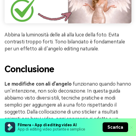
Abbina la luminosità delle ali alla luce della foto. Evita
contrasti troppo forti. Tono bilanciato è fondamentale
per un effetto ali d’angelo editing naturale.
Conclusione
Le modifiche con ali d’angelo
funzionano quando hanno
un’intenzione, non solo decorazione. In questa guida
abbiamo visto diversi stili, tecniche pratiche e modi
semplici per aggiungere ali a una foto rispettando il
soggetto. Dalla collocazione di uno sticker a risultati
animati per brevi video, ogni approccio si adatta a un
Filmora - App di editing video AI
diverso obiettivo creativo.
Scarica
App di editing video potente e semplice