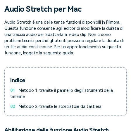
cerca
Audio Stretch per Mac
Tip per YouTube
Supporto
Audio Stretch è una delle tante funzioni disponibili in Filmora.
Apprendimento
Questa funzione consente agli editor di modificare la durata di
una traccia audio per adattarla al video clip. Non ci sono
problemi tecnici perché gli utenti possono regolare la durata di
un file audio con il mouse. Per un approfondimento su questa
funzione, leggete la seguente guida:
Indice
01
Metodo 1: tramite il pannello degli strumenti della
timeline
02
Metodo 2: tramite le scorciatoie da tastiera
Abilitazione della funzione Audio Stretch