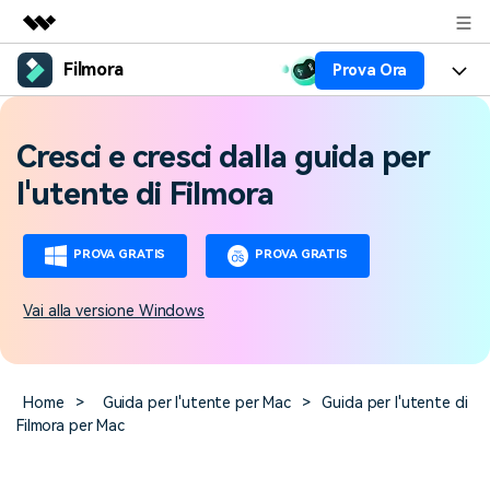
Filmora
Prova Ora
Prodotti in evidenza
Creatività digitale AIGC
Prodotti
Business
Cresci e cresci dalla guida per
Utilità
Panoramica
Piattaforme
AI
Chi siamo
l'utente di Filmora
Soluzione
Funzioni
Video/Immagine
Soluzioni
Sala stampa
PROVA GRATIS
PROVA GRATIS
Risorse
Audio
Chi
Risorse
Negozio
Vai alla versione Windows
Testo
Creare
Tip per Editing
Centro Aiuto
Supporto
Tip per Live-Streaming
Home
>
Guida per l'utente per Mac
>
Guida per l'utente di
NEGOZIO
Accedi
Filmora per Mac
Tip per Screen Recorder
Contattaci
Storie dei clienti
Siamo qui per aiutarti
Scopri come i nostri clienti
Diversi Editor Video
raggiungono il successo