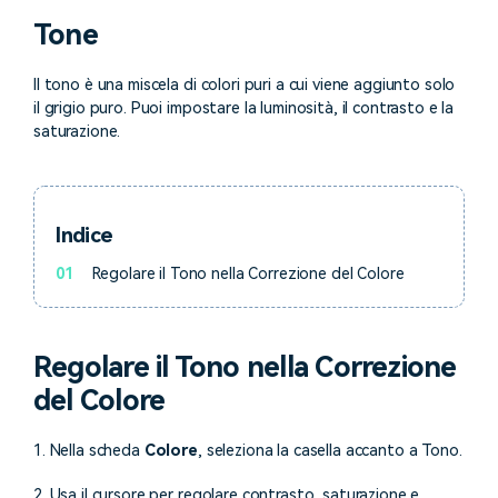
cerca
Tone
Tip per YouTube
Supporto
Il tono è una miscela di colori puri a cui viene aggiunto solo
Apprendimento
il grigio puro. Puoi impostare la luminosità, il contrasto e la
saturazione.
Indice
01
Regolare il Tono nella Correzione del Colore
Regolare il Tono nella Correzione
del Colore
1. Nella scheda
Colore
, seleziona la casella accanto a Tono.
2. Usa il cursore per regolare contrasto, saturazione e