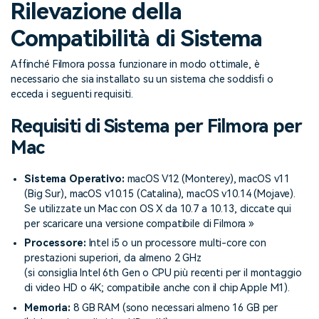
cerca
Rilevazione della
Tip per YouTube
Supporto
Compatibilità di Sistema
Apprendimento
Affinché Filmora possa funzionare in modo ottimale, è
necessario che sia installato su un sistema che soddisfi o
ecceda i seguenti requisiti.
Requisiti di Sistema per Filmora per
Mac
Sistema Operativo:
macOS V12 (Monterey), macOS v11
(Big Sur), macOS v10.15 (Catalina), macOS v10.14 (Mojave).
Se utilizzate un Mac con OS X da 10.7 a 10.13,
cliccate qui
per scaricare una versione compatibile di Filmora »
Processore:
Intel i5 o un processore multi-core con
prestazioni superiori, da almeno 2 GHz
(si consiglia Intel 6th Gen o CPU più recenti per il montaggio
di video HD o 4K; compatibile anche con il chip Apple M1).
Memoria:
8 GB RAM (sono necessari almeno 16 GB per