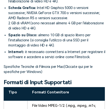
l'elaborazione di video HD e 4K).
Scheda Grafica:
Intel HD Graphics 5000 o versioni
successive; NVIDIA GeForce GTX 700 o versioni successive;
AMD Radeon R5 o versioni successive.
2 GB di vRAM (sono necessari almeno 4 GB per l'elaborazione
di video HD e 4K).
Spazio su Disco:
almeno 10 GB di spazio libero per
l'installazione (si consiglia l'utilizzo di una SSD per il
montaggio di video HD e 4K).
Internet:
è necessario connettersi a Internet per registrare il
software e accedere a servizi online come
Filmstock
.
Specifiche Tecniche di Filmora per Mac
(Cliccate qui per le
specifiche per Windows)
Formati di Input Supportati
Tipo
Formati Contenitore
File Video MPEG-1/2: (.mpg, .mpeg, .m1v,