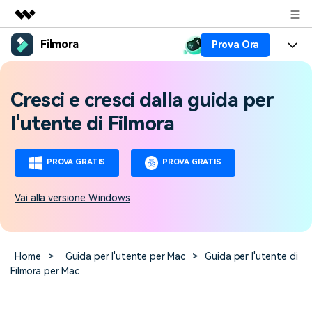
Filmora
Prova Ora
Prodotti in evidenza
Creatività digitale AIGC
Prodotti
Business
Cresci e cresci dalla guida per
Utilità
Panoramica
Piattaforme
AI
Chi siamo
l'utente di Filmora
Soluzione
Funzioni
Video/Immagine
Soluzioni
Sala stampa
PROVA GRATIS
PROVA GRATIS
Risorse
Audio
Chi
Risorse
Negozio
Vai alla versione Windows
Testo
Creare
Tip per Editing
Centro Aiuto
Supporto
Tip per Live-Streaming
Home
>
Guida per l'utente per Mac
>
Guida per l'utente di
NEGOZIO
Accedi
Filmora per Mac
Tip per Screen Recorder
Contattaci
Storie dei clienti
Siamo qui per aiutarti
Scopri come i nostri clienti
Diversi Editor Video
raggiungono il successo