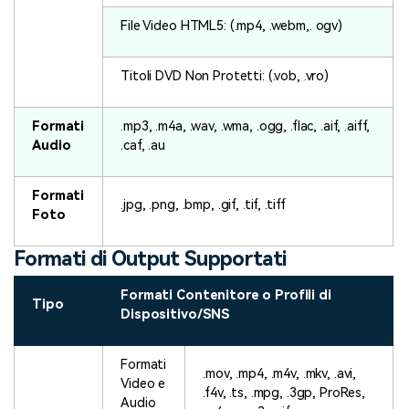
File Video HTML5: (.mp4, .webm,. ogv)
Titoli DVD Non Protetti: (.vob, .vro)
Formati
.mp3, .m4a, .wav, .wma, .ogg, .flac, .aif, .aiff,
Audio
.caf, .au
Formati
.jpg, .png, .bmp, .gif, .tif, .tiff
Foto
Formati di Output Supportati
Formati Contenitore o Profili di
Tipo
Dispositivo/SNS
Formati
.mov, .mp4, .m4v, .mkv, .avi,
Video e
.f4v, .ts, .mpg, .3gp, ProRes,
Audio