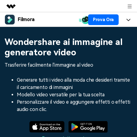
Filmora
Prova Ora
Prodotti in evidenza
Creatività digitale AIGC
Prodotti
Business
Wondershare ai immagine al
Utilità
Panoramica
Piattaforme
AI
generatore video
Chi siamo
Soluzione
Funzioni
Video/Immagine
Trasferire facilmente l'immagine al video
Soluzioni
Sala stampa
Risorse
Audio
Chi
Generare tutti i video alla moda che desideri tramite
Risorse
Negozio
il caricamento di immagini
Testo
Creare
Modello video versatile per la tua scelta
Tip per Editing
Centro Aiuto
Supporto
Personalizzare il video e aggiungere effetti o effetti
Tip per Live-Streaming
audio con clic.
NEGOZIO
Accedi
Tip per Screen Recorder
Contattaci
Storie dei clienti
Siamo qui per aiutarti
Scopri come i nostri clienti
Diversi Editor Video
raggiungono il successo