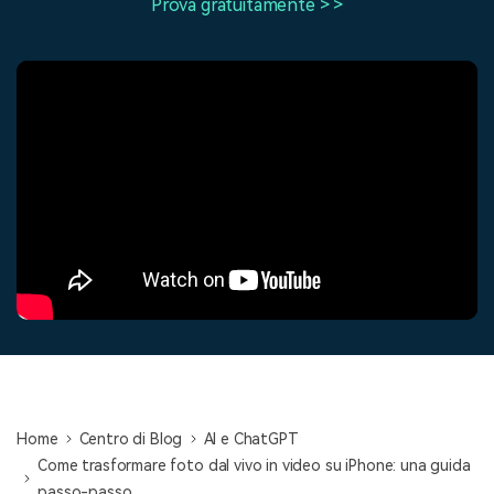
Prova gratuitamente > >
cerca
Tip per YouTube
Supporto
Apprendimento
Home
Centro di Blog
AI e ChatGPT
Come trasformare foto dal vivo in video su iPhone: una guida
passo-passo