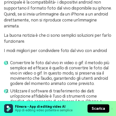
principale è la compatibilità- i dispositivi android non
supportano il formato foto dal vivo disponibile su iphone.
Quindi, se si invia un'immagine da un iPhone a un android
direttamente, non si riproduce come un'immagine
animata.
La buona notizia è che ci sono semplici soluzioni per farlo
funzionare.
I modi migliori per condividere foto dal vivo con android
Convertire le foto dal vivo in video o gif: il metodo più
semplice ed efficace è quello di convertire le foto dal
vivo in video o gif. In questo modo, si preserva sia il
movimento che l'audio, garantendo gli utenti android
godere del momento animato come previsto.
Utilizzare il software di trasferimento dei dati:
un'opzione affidabile è l'uso di strumenti come
droidkit, che consente di collegare il tuo iPhone e
Android per la migrazione dei dati senza soluzione di
Filmora - App di editing video AI
Scarica
App di editing video potente e semplice
continuità. è possibile trasferire oltre 15 tipi di file, tra