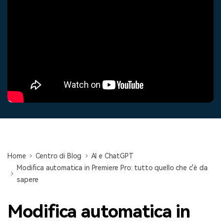
cerca
Tip per YouTube
Supporto
Apprendimento
Home
Centro di Blog
AI e ChatGPT
Modifica automatica in Premiere Pro: tutto quello che c'è da
sapere
Modifica automatica in