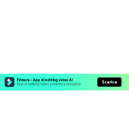
Filmora - App di editing video AI
Scarica
App di editing video potente e semplice
Prodotti Popolari
Wondershare