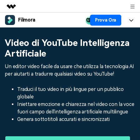
Filmora
Prova Ora
Prodotti in evidenza
Creatività digitale AIGC
Prodotti
Business
Video di YouTube Intelligenza
Utilità
Panoramica
Piattaforme
AI
Artificiale
Chi siamo
Soluzione
Funzioni
Video/Immagine
Un editor video facile da usare che utilizza la tecnologia AI
Soluzioni
Sala stampa
per aiutarti a tradurre qualsiasi video su YouTube!
Risorse
Audio
Chi
Risorse
Negozio
Traduci il tuo video in più lingue per un pubblico
Testo
Creare
globale
Tip per Editing
Centro Aiuto
Supporto
Iniettare emozione e chiarezza nel video con la voce
Tip per Live-Streaming
fuori campo dell'intelligenza artificiale multilingue
NEGOZIO
Accedi
Genera sottotitoli accurati e sincronizzati
Tip per Screen Recorder
Contattaci
Storie dei clienti
Siamo qui per aiutarti
Scopri come i nostri clienti
Diversi Editor Video
raggiungono il successo