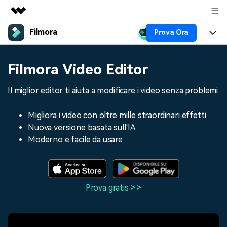
Filmora
Prova Ora
Prodotti in evidenza
Creatività digitale AIGC
Prodotti
Business
Filmora Video Editor
Utilità
Panoramica
Piattaforme
AI
Chi siamo
Il miglior editor ti aiuta a modificare i video senza problemi
Soluzione
Funzioni
Video/Immagine
Soluzioni
Sala stampa
Migliora i video con oltre mille straordinari effetti
Risorse
Nuova versione basata sull'IA
Audio
Chi
Risorse
Negozio
Moderno e facile da usare
Testo
Creare
Tip per Editing
Centro Aiuto
Supporto
Tip per Live-Streaming
Prova gratis > >
NEGOZIO
Accedi
Tip per Screen Recorder
Contattaci
Storie dei clienti
Siamo qui per aiutarti
Scopri come i nostri clienti
Diversi Editor Video
raggiungono il successo