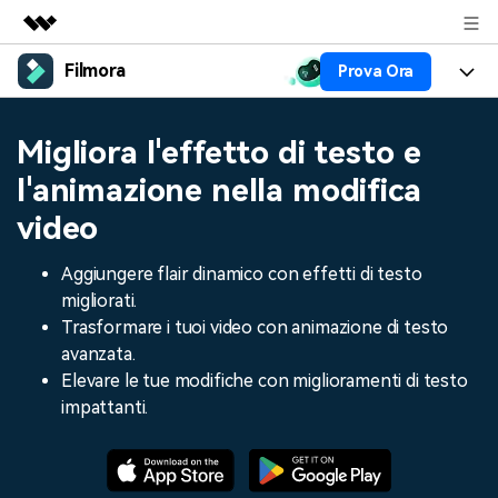
Filmora
Prova Ora
Prodotti in evidenza
Creatività digitale AIGC
Prodotti
Business
Migliora l'effetto di testo e
Utilità
Panoramica
Piattaforme
AI
l'animazione nella modifica
Chi siamo
Soluzione
video
Funzioni
Video/Immagine
Soluzioni
Sala stampa
Risorse
Aggiungere flair dinamico con effetti di testo
Audio
Chi
Risorse
Negozio
migliorati.
Testo
Trasformare i tuoi video con animazione di testo
Creare
Tip per Editing
Centro Aiuto
Supporto
avanzata.
Elevare le tue modifiche con miglioramenti di testo
Tip per Live-Streaming
impattanti.
NEGOZIO
Accedi
Tip per Screen Recorder
Contattaci
Storie dei clienti
Siamo qui per aiutarti
Scopri come i nostri clienti
Diversi Editor Video
raggiungono il successo