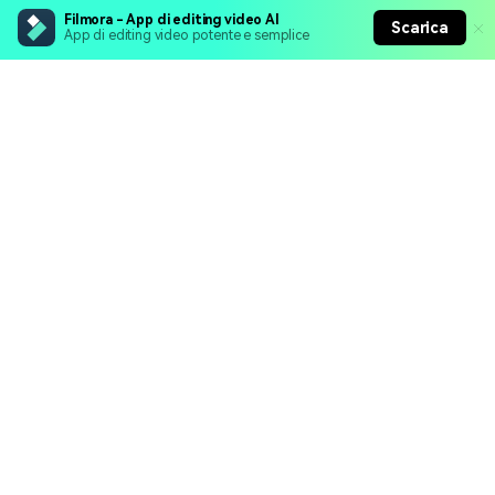
Filmora - App di editing video AI
Scarica
App di editing video potente e semplice
Prodotti Popolari
Wondershare
Esplora AI
Centro di Assistenza