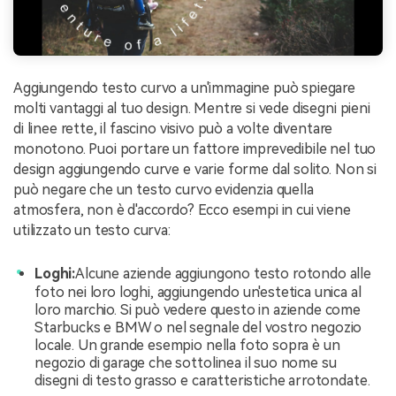
Aggiungendo testo curvo a un'immagine può spiegare
molti vantaggi al tuo design. Mentre si vede disegni pieni
di linee rette, il fascino visivo può a volte diventare
monotono. Puoi portare un fattore imprevedibile nel tuo
design aggiungendo curve e varie forme dal solito. Non si
può negare che un testo curvo evidenzia quella
atmosfera, non è d'accordo? Ecco esempi in cui viene
utilizzato un testo curva:
Loghi:
Alcune aziende aggiungono testo rotondo alle
foto nei loro loghi, aggiungendo un'estetica unica al
loro marchio. Si può vedere questo in aziende come
Starbucks e BMW o nel segnale del vostro negozio
locale. Un grande esempio nella foto sopra è un
negozio di garage che sottolinea il suo nome su
disegni di testo grasso e caratteristiche arrotondate.