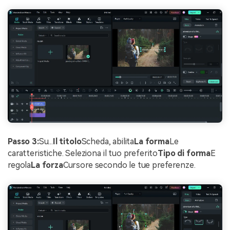
Passo 3:
Su...
Il titolo
Scheda, abilita
La forma
Le
caratteristiche. Seleziona il tuo preferito
Tipo di forma
E
regola
La forza
Cursore secondo le tue preferenze.