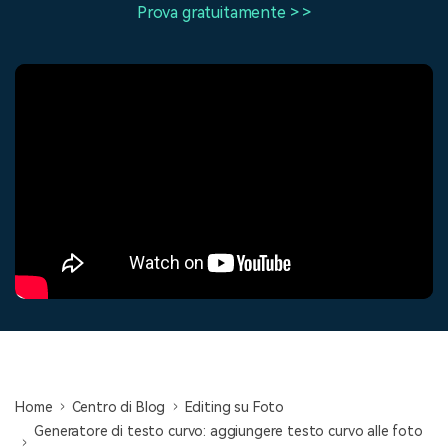
cerca
Prova gratuitamente > >
Tip per YouTube
Supporto
Apprendimento
Home
Centro di Blog
Editing su Foto
Generatore di testo curvo: aggiungere testo curvo alle foto