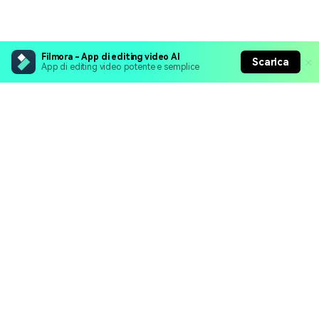
Filmora - App di editing video AI
Scarica
App di editing video potente e semplice
Prodotti Popolari
Wondershare
Esplora AI
Centro di Assistenza