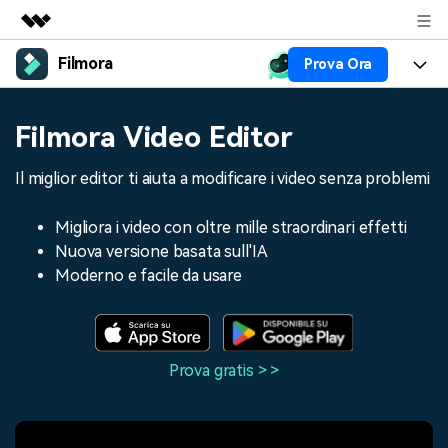
Filmora
Prova Ora
Prodotti in evidenza
Creatività digitale AIGC
Prodotti
Business
Filmora Video Editor
Utilità
Panoramica
Piattaforme
AI
Chi siamo
Il miglior editor ti aiuta a modificare i video senza problemi
Soluzione
Funzioni
Video/Immagine
Soluzioni
Sala stampa
Migliora i video con oltre mille straordinari effetti
Risorse
Nuova versione basata sull'IA
Audio
Chi
Risorse
Negozio
Moderno e facile da usare
Testo
Creare
Tip per Editing
Centro Aiuto
Supporto
Tip per Live-Streaming
Prova gratis > >
NEGOZIO
Accedi
Tip per Screen Recorder
Contattaci
Storie dei clienti
Siamo qui per aiutarti
Scopri come i nostri clienti
Diversi Editor Video
raggiungono il successo