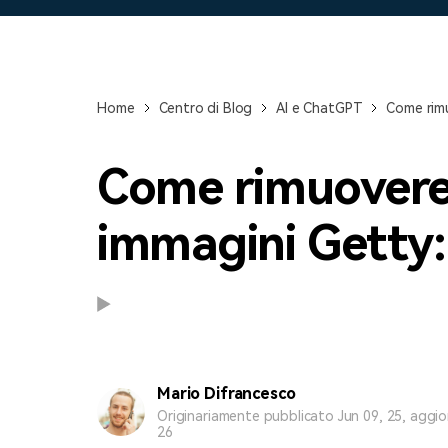
Home
Centro di Blog
AI e ChatGPT
Come rimu
Come rimuovere 
immagini Getty:
Mario Difrancesco
Originariamente pubblicato Jun 09, 25, aggi
26