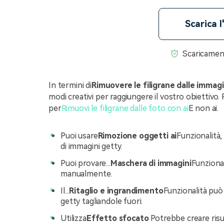
Scarica l
Scaricamen
In termini di
Rimuovere le filigrane dalle immag
modi creativi per raggiungere il vostro obiettivo. 
per
Rimuovi le filigrane dalle foto con ai
E non ai.
Puoi usare
Rimozione oggetti ai
Funzionalità,
di immagini getty.
Puoi provare...
Maschera di immagini
Funzional
manualmente.
Il...
Ritaglio e ingrandimento
Funzionalità può 
getty tagliandole fuori.
Utilizza
Effetto sfocato
Potrebbe creare risul