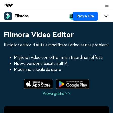
Filmora
Prova Ora
Prodotti in evidenza
Creatività digitale AIGC
Prodotti
Business
Filmora Video Editor
Utilità
Panoramica
Piattaforme
AI
Chi siamo
Il miglior editor ti aiuta a modificare i video senza problemi
Soluzione
Funzioni
Video/Immagine
Soluzioni
Sala stampa
Migliora i video con oltre mille straordinari effetti
Risorse
Nuova versione basata sull'IA
Audio
Chi
Risorse
Negozio
Moderno e facile da usare
Testo
Creare
Tip per Editing
Centro Aiuto
Supporto
Tip per Live-Streaming
Prova gratis > >
NEGOZIO
Accedi
Tip per Screen Recorder
Contattaci
Storie dei clienti
Siamo qui per aiutarti
Scopri come i nostri clienti
Diversi Editor Video
raggiungono il successo