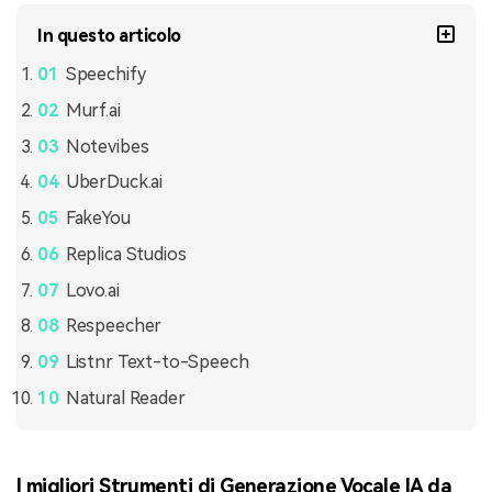
In questo articolo
Speechify
Murf.ai
Notevibes
UberDuck.ai
FakeYou
Replica Studios
Lovo.ai
Respeecher
Listnr Text-to-Speech
Natural Reader
I migliori Strumenti di Generazione Vocale IA da