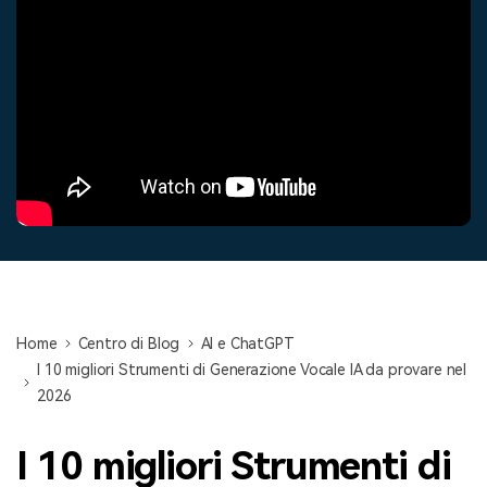
cerca
Tip per YouTube
Supporto
Apprendimento
Home
Centro di Blog
AI e ChatGPT
I 10 migliori Strumenti di Generazione Vocale IA da provare nel
2026
I 10 migliori Strumenti di