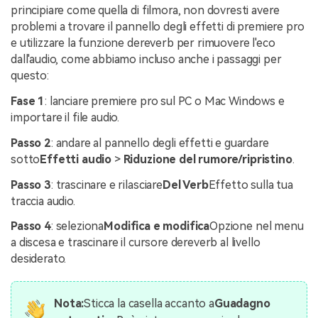
principiare come quella di filmora, non dovresti avere
problemi a trovare il pannello degli effetti di premiere pro
e utilizzare la funzione dereverb per rimuovere l'eco
dall'audio, come abbiamo incluso anche i passaggi per
questo:
Fase 1
: lanciare premiere pro sul PC o Mac Windows e
importare il file audio.
Passo 2
: andare al pannello degli effetti e guardare
sotto
Effetti audio
>
Riduzione del rumore/ripristino
.
Passo 3
: trascinare e rilasciare
Del Verb
Effetto sulla tua
traccia audio.
Passo 4
: seleziona
Modifica e modifica
Opzione nel menu
a discesa e trascinare il cursore dereverb al livello
desiderato.
Nota:
Sticca la casella accanto a
Guadagno