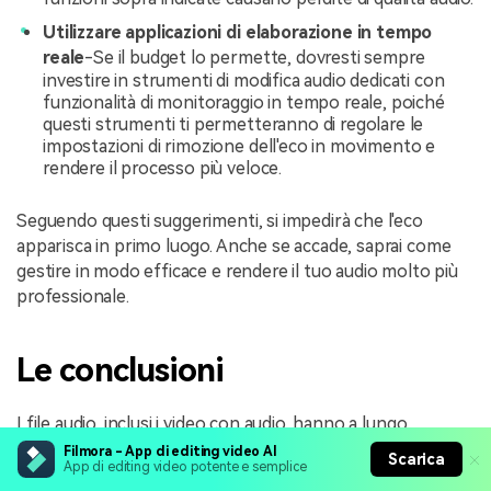
Utilizzare applicazioni di elaborazione in tempo
reale
-Se il budget lo permette, dovresti sempre
investire in strumenti di modifica audio dedicati con
funzionalità di monitoraggio in tempo reale, poiché
questi strumenti ti permetteranno di regolare le
impostazioni di rimozione dell'eco in movimento e
rendere il processo più veloce.
Seguendo questi suggerimenti, si impedirà che l'eco
apparisca in primo luogo. Anche se accade, saprai come
gestire in modo efficace e rendere il tuo audio molto più
professionale.
Le conclusioni
I file audio, inclusi i video con audio, hanno a lungo
sofferto di eco, soprattutto in ambienti di studio
Filmora - App di editing video AI
Scarica
App di editing video potente e semplice
domestico, e principalmente se registrati in grandi spazi