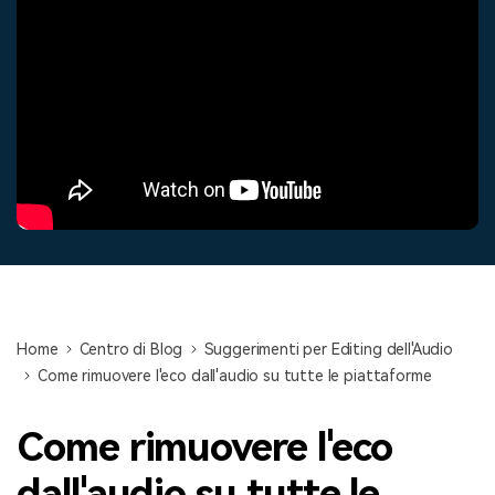
cerca
Tip per YouTube
Supporto
Apprendimento
Home
Centro di Blog
Suggerimenti per Editing dell'Audio
Come rimuovere l'eco dall'audio su tutte le piattaforme
Come rimuovere l'eco
dall'audio su tutte le