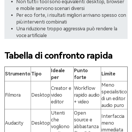
Non tutti i tool sono equivalenti: desktop, browser
e mobile servono scenari diversi
Per eco forte, i risultati migliori arrivano spesso con
più interventi combinati
Una riduzione troppo aggressiva può rendere la
voce artificiale
Tabella di confronto rapida
Ideale
Punto
Strumento
Tipo
Limite
per
forte
Meno
Creator e
Workflow
specialistico
Filmora
Desktop
video
rapido audio
di un editor
editor
+ video
audio puro
Utenti
Open
Interfaccia
che
source e
Audacity
Desktop
meno
vogliono
abbastanza
immediata