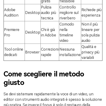
gratis
flessibile
Pulizia
Controllo
Adobe
Richiede più
Desktop
audio più
migliore sul
Audition
esperienza
tecnica
riverbero
Comodo
Non il più
Premiere
Chi è già
nella
lineare per
Desktop
Pro
in Adobe
timeline
sola pulizia
video
audio
Qualità e
Tool online
Correzioni
Nessuna
Browser
privacy più
dedicati
rapide
installazione
variabili
Come scegliere il metodo
giusto
Se devi sistemare rapidamente la voce di un video, un
editor con strumenti audio integrati è spesso la soluzione
più pratica. Se invece il focus è solo il restauro della