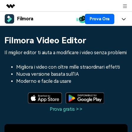
Filmora
Prova Ora
Prodotti in evidenza
Creatività digitale AIGC
Prodotti
Business
Filmora Video Editor
Utilità
Panoramica
Piattaforme
AI
Chi siamo
Il miglior editor ti aiuta a modificare i video senza problemi
Soluzione
Funzioni
Video/Immagine
Soluzioni
Sala stampa
Migliora i video con oltre mille straordinari effetti
Risorse
Nuova versione basata sull'IA
Audio
Chi
Risorse
Negozio
Moderno e facile da usare
Testo
Creare
Tip per Editing
Centro Aiuto
Supporto
Tip per Live-Streaming
Prova gratis > >
NEGOZIO
Accedi
Tip per Screen Recorder
Contattaci
Storie dei clienti
Siamo qui per aiutarti
Scopri come i nostri clienti
Diversi Editor Video
raggiungono il successo