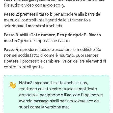
file audio o video con audio eco-y.
Passo 2
: premere il tasto b per accedere alla barra dei
menu dei controlli intelligenti dello strumento e
selezionare
Il maestro
La scheda.
Passo 3
: abilita
Gate rumore
,
Eco principale
E...
Riverb
master
Opzioni e impostarne i valori.
Passo 4
: riprodurre l'audio e ascoltare le modifiche. Se
non sei soddisfatto di come è risultato, puoi sempre
ripetere il processo e cambiare i valori dei tre elementi di
controllo intelligente.
Nota:
Garageband esiste anche su ios,
rendendo questo editor audio semplificato
disponibile per iphone e iPad, con l'app mobile
avendo passaggi simili per rimuovere eco dai
suoni come la versione mac.