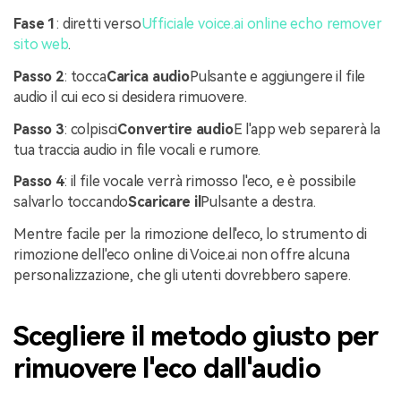
Fase 1
: diretti verso
Ufficiale voice.ai online echo remover
sito web
.
Passo 2
: tocca
Carica audio
Pulsante e aggiungere il file
audio il cui eco si desidera rimuovere.
Passo 3
: colpisci
Convertire audio
E l'app web separerà la
tua traccia audio in file vocali e rumore.
Passo 4
: il file vocale verrà rimosso l'eco, e è possibile
salvarlo toccando
Scaricare il
Pulsante a destra.
Mentre facile per la rimozione dell'eco, lo strumento di
rimozione dell'eco online di Voice.ai non offre alcuna
personalizzazione, che gli utenti dovrebbero sapere.
Scegliere il metodo giusto per
rimuovere l'eco dall'audio