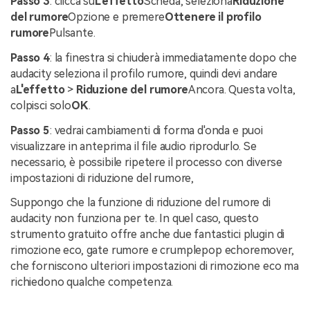
Passo 3
: clicca su
L'effetto
Scheda, seleziona
Riduzione
del rumore
Opzione e premere
Ottenere il profilo
rumore
Pulsante.
Passo 4
: la finestra si chiuderà immediatamente dopo che
audacity seleziona il profilo rumore, quindi devi andare
a
L'effetto
>
Riduzione del rumore
Ancora. Questa volta,
colpisci solo
OK
.
Passo 5
: vedrai cambiamenti di forma d'onda e puoi
visualizzare in anteprima il file audio riprodurlo. Se
necessario, è possibile ripetere il processo con diverse
impostazioni di riduzione del rumore,
Suppongo che la funzione di riduzione del rumore di
audacity non funziona per te. In quel caso, questo
strumento gratuito offre anche due fantastici plugin di
rimozione eco, gate rumore e crumplepop echoremover,
che forniscono ulteriori impostazioni di rimozione eco ma
richiedono qualche competenza.